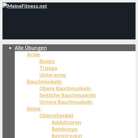
Alle Übungen
Arme
Bizeps
Trizeps
Unterarme
Bauchmuskeln
Obere Bauchmuskeln
Seitliche Bauchmuskeln
Untere Bauchmuskeln
Beine
Oberschenkel
Adduktoren
Beinbizeps
Beinstrecker