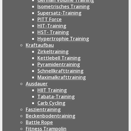
German Volume Training
Isometrisches Training
Supersatz-Training
PITT Force
HIT-Training
HST- Training
Hypertrophie Training
Kraftaufbau
Zirkeltraining
Kettlebell Training
Pyramidentraining
Schnellkrafttraining
Maximalkrafttraining
Ausdauer
HIIT Training
Tabata-Training
Carb Cycling
Faszientraining
Beckenbodentraining
Battle Rope
Fitness Trampolin