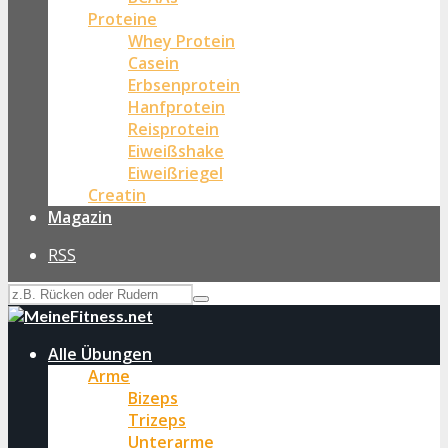
Proteine
Whey Protein
Casein
Erbsenprotein
Hanfprotein
Reisprotein
Eiweißshake
Eiweißriegel
Creatin
Magazin
RSS
Alle Übungen
Arme
Bizeps
Trizeps
Unterarme