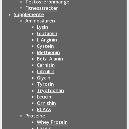
Testosteronmangel
Fitnesstracker
Supplemente
Aminosäuren
Lysin
Glutamin
L-Arginin
Cystein
Methionin
Beta-Alanin
Carnitin
Citrullin
Glycin
Tyrosin
Tryptophan
Leucin
Ornithin
BCAAs
Proteine
Whey Protein
Casein