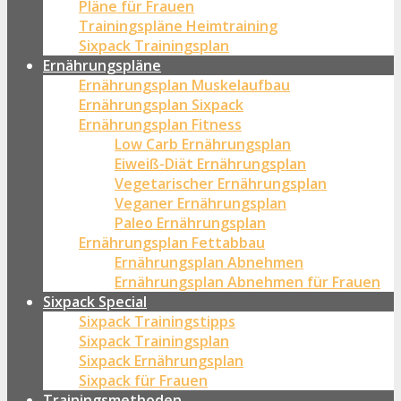
Pläne für Frauen
Trainingspläne Heimtraining
Sixpack Trainingsplan
Ernährungspläne
Ernährungsplan Muskelaufbau
Ernährungsplan Sixpack
Ernährungsplan Fitness
Low Carb Ernährungsplan
Eiweiß-Diät Ernährungsplan
Vegetarischer Ernährungsplan
Veganer Ernährungsplan
Paleo Ernährungsplan
Ernährungsplan Fettabbau
Ernährungsplan Abnehmen
Ernährungsplan Abnehmen für Frauen
Sixpack Special
Sixpack Trainingstipps
Sixpack Trainingsplan
Sixpack Ernährungsplan
Sixpack für Frauen
Trainingsmethoden