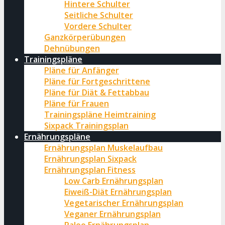
Hintere Schulter
Seitliche Schulter
Vordere Schulter
Ganzkörperübungen
Dehnübungen
Trainingspläne
Pläne für Anfänger
Pläne für Fortgeschrittene
Pläne für Diät & Fettabbau
Pläne für Frauen
Trainingspläne Heimtraining
Sixpack Trainingsplan
Ernährungspläne
Ernährungsplan Muskelaufbau
Ernährungsplan Sixpack
Ernährungsplan Fitness
Low Carb Ernährungsplan
Eiweiß-Diät Ernährungsplan
Vegetarischer Ernährungsplan
Veganer Ernährungsplan