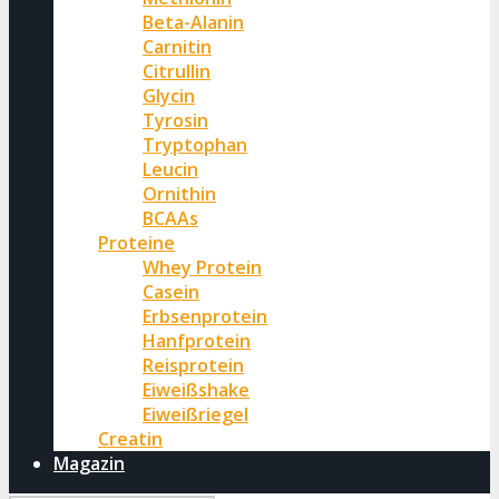
Beta-Alanin
Carnitin
Citrullin
Glycin
Tyrosin
Tryptophan
Leucin
Ornithin
BCAAs
Proteine
Whey Protein
Casein
Erbsenprotein
Hanfprotein
Reisprotein
Eiweißshake
Eiweißriegel
Creatin
Magazin