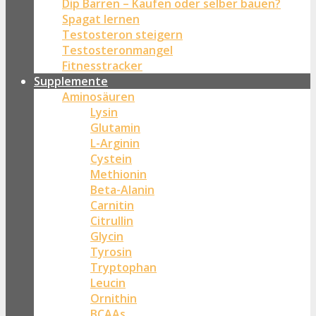
Dip Barren – Kaufen oder selber bauen?
Spagat lernen
Testosteron steigern
Testosteronmangel
Fitnesstracker
Supplemente
Aminosäuren
Lysin
Glutamin
L-Arginin
Cystein
Methionin
Beta-Alanin
Carnitin
Citrullin
Glycin
Tyrosin
Tryptophan
Leucin
Ornithin
BCAAs