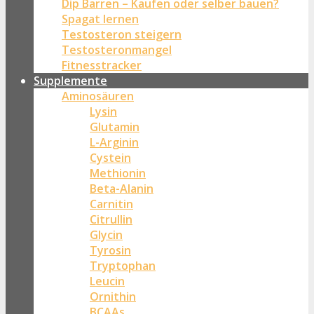
Dip Barren – Kaufen oder selber bauen?
Spagat lernen
Testosteron steigern
Testosteronmangel
Fitnesstracker
Supplemente
Aminosäuren
Lysin
Glutamin
L-Arginin
Cystein
Methionin
Beta-Alanin
Carnitin
Citrullin
Glycin
Tyrosin
Tryptophan
Leucin
Ornithin
BCAAs