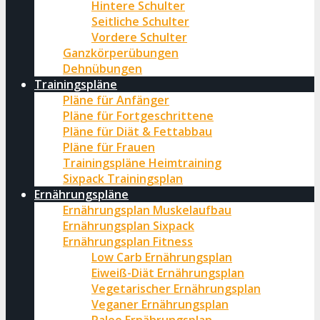
Hintere Schulter
Seitliche Schulter
Vordere Schulter
Ganzkörperübungen
Dehnübungen
Trainingspläne
Pläne für Anfänger
Pläne für Fortgeschrittene
Pläne für Diät & Fettabbau
Pläne für Frauen
Trainingspläne Heimtraining
Sixpack Trainingsplan
Ernährungspläne
Ernährungsplan Muskelaufbau
Ernährungsplan Sixpack
Ernährungsplan Fitness
Low Carb Ernährungsplan
Eiweiß-Diät Ernährungsplan
Vegetarischer Ernährungsplan
Veganer Ernährungsplan