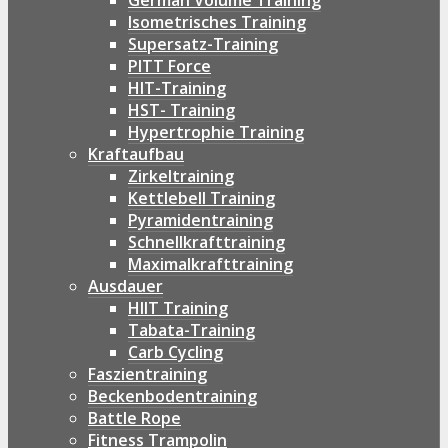
German Volume Training
Isometrisches Training
Supersatz-Training
PITT Force
HIT-Training
HST- Training
Hypertrophie Training
Kraftaufbau
Zirkeltraining
Kettlebell Training
Pyramidentraining
Schnellkrafttraining
Maximalkrafttraining
Ausdauer
HIIT Training
Tabata-Training
Carb Cycling
Faszientraining
Beckenbodentraining
Battle Rope
Fitness Trampolin