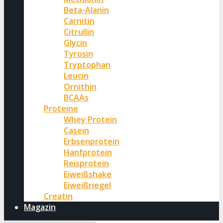
Beta-Alanin
Carnitin
Citrullin
Glycin
Tyrosin
Tryptophan
Leucin
Ornithin
BCAAs
Proteine
Whey Protein
Casein
Erbsenprotein
Hanfprotein
Reisprotein
Eiweißshake
Eiweißriegel
Creatin
Magazin