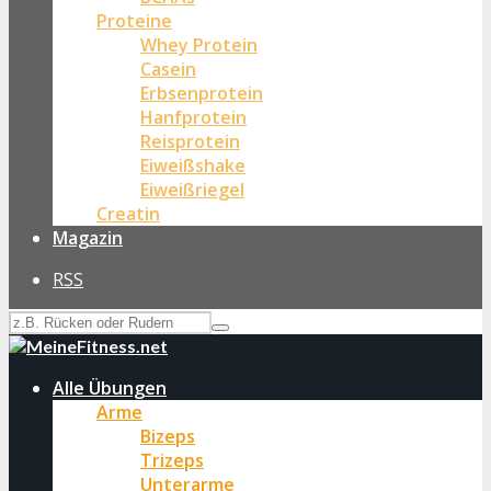
Proteine
Whey Protein
Casein
Erbsenprotein
Hanfprotein
Reisprotein
Eiweißshake
Eiweißriegel
Creatin
Magazin
RSS
Alle Übungen
Arme
Bizeps
Trizeps
Unterarme