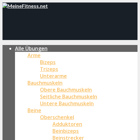
Alle Übungen
Arme
Bizeps
Trizeps
Unterarme
Bauchmuskeln
Obere Bauchmuskeln
Seitliche Bauchmuskeln
Untere Bauchmuskeln
Beine
Oberschenkel
Adduktoren
Beinbizeps
Beinstrecker