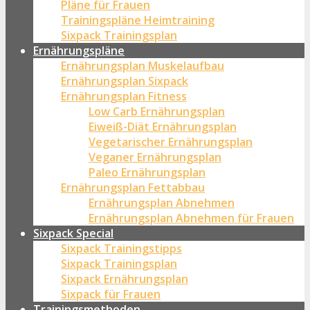
Pläne für Frauen
Trainingspläne Heimtraining
Sixpack Trainingsplan
Ernährungspläne
Ernährungsplan Muskelaufbau
Ernährungsplan Sixpack
Ernährungsplan Fitness
Low Carb Ernährungsplan
Eiweiß-Diät Ernährungsplan
Vegetarischer Ernährungsplan
Veganer Ernährungsplan
Paleo Ernährungsplan
Ernährungsplan Fettabbau
Ernährungsplan Abnehmen
Ernährungsplan Abnehmen für Frauen
Sixpack Special
Sixpack Trainingstipps
Sixpack Trainingsplan
Sixpack Ernährungsplan
Sixpack für Frauen
Trainingsmethoden