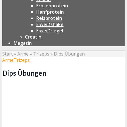
Erbsenprotein
Hanfprotein
Reisprotein
Eiweißshake
Eiweißriegel
Creatin
Magazin
Start
»
Arme
»
Trizeps
»
Dips Übungen
Arme
Trizeps
Dips Übungen