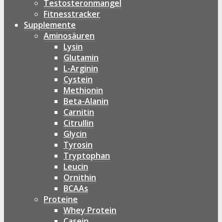
Testosteronmangel
Fitnesstracker
Supplemente
Aminosäuren
Lysin
Glutamin
L-Arginin
Cystein
Methionin
Beta-Alanin
Carnitin
Citrullin
Glycin
Tyrosin
Tryptophan
Leucin
Ornithin
BCAAs
Proteine
Whey Protein
Casein