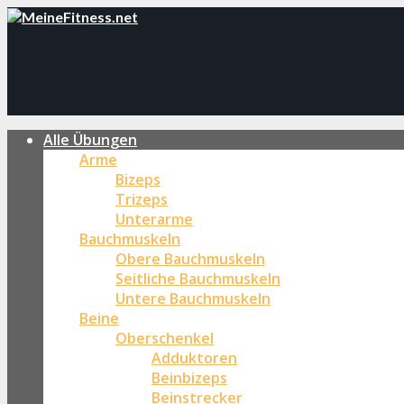
Alle Übungen
Arme
Bizeps
Trizeps
Unterarme
Bauchmuskeln
Obere Bauchmuskeln
Seitliche Bauchmuskeln
Untere Bauchmuskeln
Beine
Oberschenkel
Adduktoren
Beinbizeps
Beinstrecker