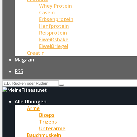
Whey Protein
Casein
Erbsenprotein
Hanfprotein
Reisprotein
Eiweißshake
Eiweißriegel
Creatin
Magazin
RSS
Alle Übungen
Arme
Bizeps
Trizeps
Unterarme
Bauchmuskeln