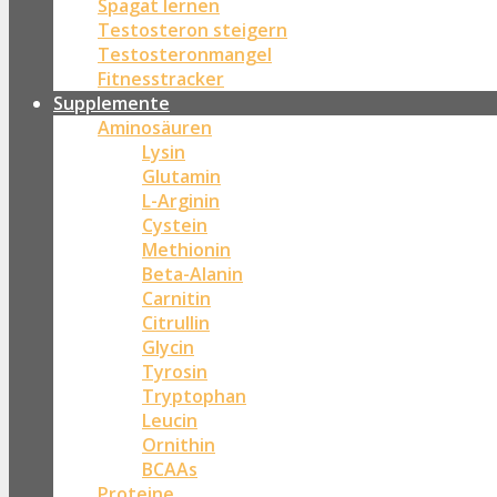
Spagat lernen
Testosteron steigern
Testosteronmangel
Fitnesstracker
Supplemente
Aminosäuren
Lysin
Glutamin
L-Arginin
Cystein
Methionin
Beta-Alanin
Carnitin
Citrullin
Glycin
Tyrosin
Tryptophan
Leucin
Ornithin
BCAAs
Proteine