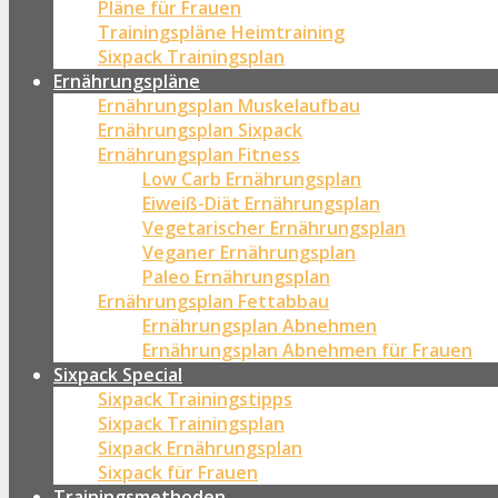
Pläne für Frauen
Trainingspläne Heimtraining
Sixpack Trainingsplan
Ernährungspläne
Ernährungsplan Muskelaufbau
Ernährungsplan Sixpack
Ernährungsplan Fitness
Low Carb Ernährungsplan
Eiweiß-Diät Ernährungsplan
Vegetarischer Ernährungsplan
Veganer Ernährungsplan
Paleo Ernährungsplan
Ernährungsplan Fettabbau
Ernährungsplan Abnehmen
Ernährungsplan Abnehmen für Frauen
Sixpack Special
Sixpack Trainingstipps
Sixpack Trainingsplan
Sixpack Ernährungsplan
Sixpack für Frauen
Trainingsmethoden