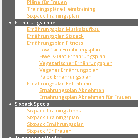
Pläne für Frauen
Trainingspläne Heimtraining
Sixpack Trainingsplan
Ernährungspläne
Ernährungsplan Muskelaufbau
Ernährungsplan Sixpack
Ernährungsplan Fitness
Low Carb Ernährungsplan
Eiweiß-Diät Ernährungsplan
Vegetarischer Ernährungsplan
Veganer Ernährungsplan
Paleo Ernährungsplan
Ernährungsplan Fettabbau
Ernährungsplan Abnehmen
Ernährungsplan Abnehmen für Frauen
Sixpack Special
Sixpack Trainingstipps
Sixpack Trainingsplan
Sixpack Ernährungsplan
Sixpack für Frauen
Trainingsmethoden