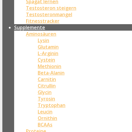
Spagat lernen
Testosteron steigern
Testosteronmangel
Fitnesstracker
Supplemente
Aminosäuren
Lysin
Glutamin
L-Arginin
Cystein
Methionin
Beta-Alanin
Carnitin
Citrullin
Glycin
Tyrosin
Tryptophan
Leucin
Ornithin
BCAAs
Proteine