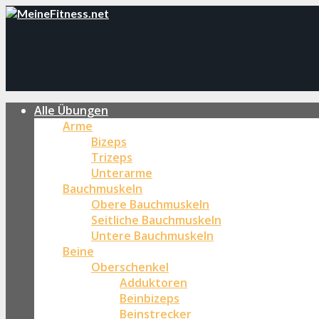
Alle Übungen
Arme
Bizeps
Trizeps
Unterarme
Bauchmuskeln
Obere Bauchmuskeln
Seitliche Bauchmuskeln
Untere Bauchmuskeln
Beine
Oberschenkel
Adduktoren
Beinbizeps
Beinstrecker