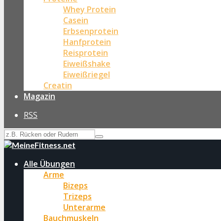
Whey Protein
Casein
Erbsenprotein
Hanfprotein
Reisprotein
Eiweißshake
Eiweißriegel
Creatin
Magazin
RSS
Alle Übungen
Arme
Bizeps
Trizeps
Unterarme
Bauchmuskeln