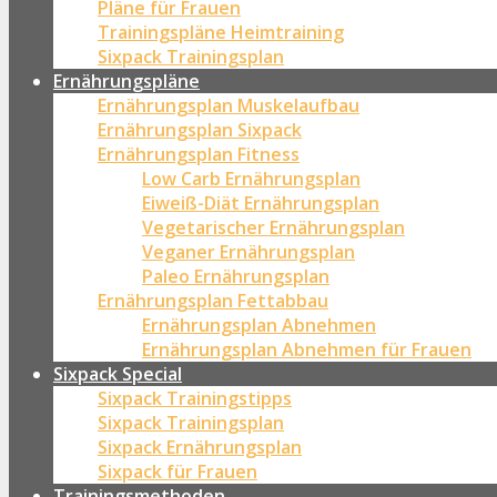
Pläne für Frauen
Trainingspläne Heimtraining
Sixpack Trainingsplan
Ernährungspläne
Ernährungsplan Muskelaufbau
Ernährungsplan Sixpack
Ernährungsplan Fitness
Low Carb Ernährungsplan
Eiweiß-Diät Ernährungsplan
Vegetarischer Ernährungsplan
Veganer Ernährungsplan
Paleo Ernährungsplan
Ernährungsplan Fettabbau
Ernährungsplan Abnehmen
Ernährungsplan Abnehmen für Frauen
Sixpack Special
Sixpack Trainingstipps
Sixpack Trainingsplan
Sixpack Ernährungsplan
Sixpack für Frauen
Trainingsmethoden