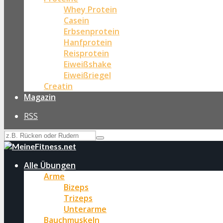
Whey Protein
Casein
Erbsenprotein
Hanfprotein
Reisprotein
Eiweißshake
Eiweißriegel
Creatin
Magazin
RSS
Alle Übungen
Arme
Bizeps
Trizeps
Unterarme
Bauchmuskeln