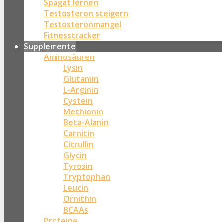
Spagat lernen
Testosteron steigern
Testosteronmangel
Fitnesstracker
Supplemente
Aminosäuren
Lysin
Glutamin
L-Arginin
Cystein
Methionin
Beta-Alanin
Carnitin
Citrullin
Glycin
Tyrosin
Tryptophan
Leucin
Ornithin
BCAAs
Proteine