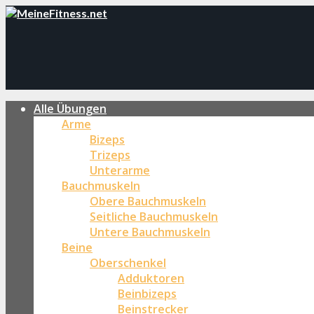
Alle Übungen
Arme
Bizeps
Trizeps
Unterarme
Bauchmuskeln
Obere Bauchmuskeln
Seitliche Bauchmuskeln
Untere Bauchmuskeln
Beine
Oberschenkel
Adduktoren
Beinbizeps
Beinstrecker