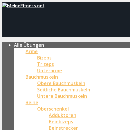
Alle Übungen
Arme
Bizeps
Trizeps
Unterarme
Bauchmuskeln
Obere Bauchmuskeln
Seitliche Bauchmuskeln
Untere Bauchmuskeln
Beine
Oberschenkel
Adduktoren
Beinbizeps
Beinstrecker