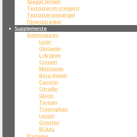
Spagat lernen
Testosteron steigern
Testosteronmangel
Fitnesstracker
Supplemente
Aminosäuren
Lysin
Glutamin
L-Arginin
Cystein
Methionin
Beta-Alanin
Carnitin
Citrullin
Glycin
Tyrosin
Tryptophan
Leucin
Ornithin
BCAAs
Proteine