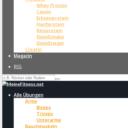
Whey Protein
Casein
Erbsenprotein
Hanfprotein
Reisprotein
Eiweißshake
Eiweißriegel
Creatin
Magazin
RSS
Alle Übungen
Arme
Bizeps
Trizeps
Unterarme
Bauchmuskeln