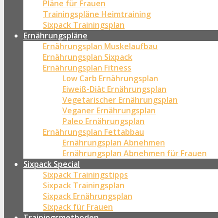
Pläne für Frauen
Trainingspläne Heimtraining
Sixpack Trainingsplan
Ernährungspläne
Ernährungsplan Muskelaufbau
Ernährungsplan Sixpack
Ernährungsplan Fitness
Low Carb Ernährungsplan
Eiweiß-Diät Ernährungsplan
Vegetarischer Ernährungsplan
Veganer Ernährungsplan
Paleo Ernährungsplan
Ernährungsplan Fettabbau
Ernährungsplan Abnehmen
Ernährungsplan Abnehmen für Frauen
Sixpack Special
Sixpack Trainingstipps
Sixpack Trainingsplan
Sixpack Ernährungsplan
Sixpack für Frauen
Trainingsmethoden